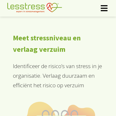
ngen
Meet stressniveau en
rklaring
verlaag verzuim
oneel
Identificeer de risico’s van stress in je
onele
organisatie. Verlaag duurzaam en
s zijn
kelijk om
efficiënt het risico op verzuim
bsite te
ken. Ze
 gebruikt
asisfuncties
der deze