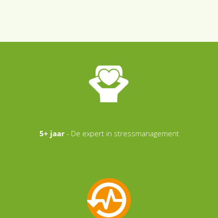
 op de
e. Hierdoor
 website-
ren
nte
enties
gebaseerd
 gedrag van
ezoeker.
5+ jaar
- De expert in stressmanagement
uren