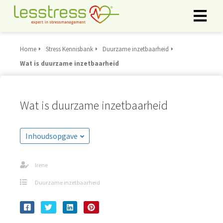
Home
Stress Kennisbank
Duurzame inzetbaarheid
ngen
Wat is duurzame inzetbaarheid
rklaring
Wat is duurzame inzetbaarheid
oneel
onele
Inhoudsopgave
s zijn
kelijk om
Irene
bsite te
ken. Ze
Duurzame inzetbaarheid
 gebruikt
asisfuncties
der deze