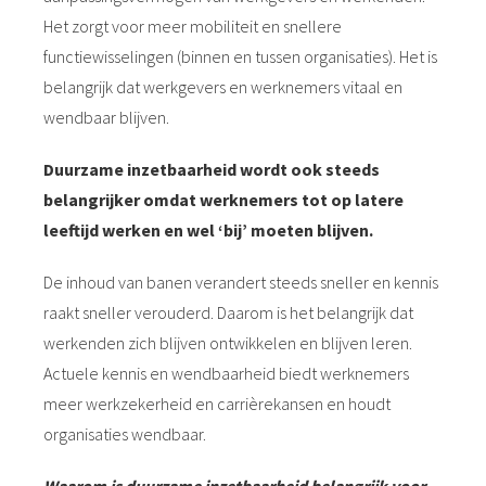
 op de
Het zorgt voor meer mobiliteit en snellere
e. Hierdoor
functiewisselingen (binnen en tussen organisaties). Het is
 website-
belangrijk dat werkgevers en werknemers vitaal en
ren
wendbaar blijven.
nte
enties
Duurzame inzetbaarheid wordt ook steeds
gebaseerd
belangrijker omdat werknemers tot op latere
 gedrag van
ezoeker.
leeftijd werken en wel ‘bij’ moeten blijven.
De inhoud van banen verandert steeds sneller en kennis
uren
raakt sneller verouderd. Daarom is het belangrijk dat
werkenden zich blijven ontwikkelen en blijven leren.
Actuele kennis en wendbaarheid biedt werknemers
meer werkzekerheid en carrièrekansen en houdt
organisaties wendbaar.