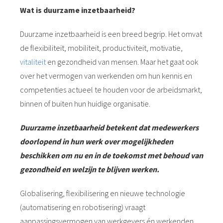
s kan de
Wat is duurzame inzetbaarheid?
e niet
oneren.
Duurzame inzetbaarheid is een breed begrip. Het omvat
de flexibiliteit, mobiliteit, productiviteit, motivatie,
ieken
vitaliteit
en gezondheid van mensen. Maar het gaat ook
ische
over het vermogen van werkenden om hun kennis en
s worden
kt om
competenties actueel te houden voor de arbeidsmarkt,
em
binnen of buiten hun huidige organisatie.
tie te
elen over
Duurzame inzetbaarheid betekent dat medewerkers
drag van
doorlopend in hun werk over mogelijkheden
zoeker op
beschikken om nu en in de toekomst met behoud van
site.
gezondheid en welzijn te blijven werken.
ing
Globalisering, flexibilisering en nieuwe technologie
ingcookies
(automatisering en robotisering) vraagt
 gebruikt
oekers te
aanpassingsvermogen van werkgevers én werkenden.