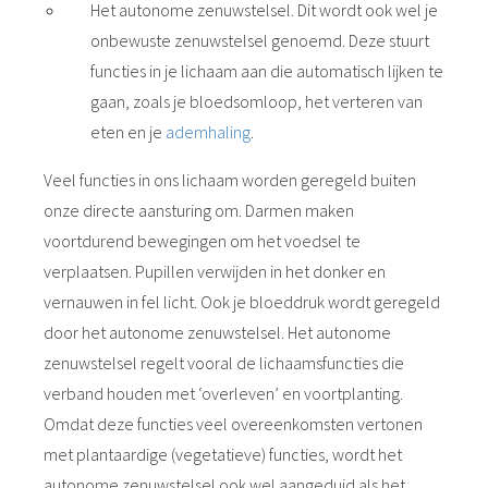
Het autonome zenuwstelsel. Dit wordt ook wel je
 op de
onbewuste zenuwstelsel genoemd. Deze stuurt
e. Hierdoor
functies in je lichaam aan die automatisch lijken te
 website-
ren
gaan, zoals je bloedsomloop, het verteren van
nte
eten en je
ademhaling
.
enties
gebaseerd
Veel functies in ons lichaam worden geregeld buiten
 gedrag van
onze directe aansturing om. Darmen maken
ezoeker.
voortdurend bewegingen om het voedsel te
verplaatsen. Pupillen verwijden in het donker en
vernauwen in fel licht. Ook je bloeddruk wordt geregeld
uren
door het autonome zenuwstelsel. Het autonome
zenuwstelsel regelt vooral de lichaamsfuncties die
verband houden met ‘overleven’ en voortplanting.
Omdat deze functies veel overeenkomsten vertonen
met plantaardige (vegetatieve) functies, wordt het
autonome zenuwstelsel ook wel aangeduid als het