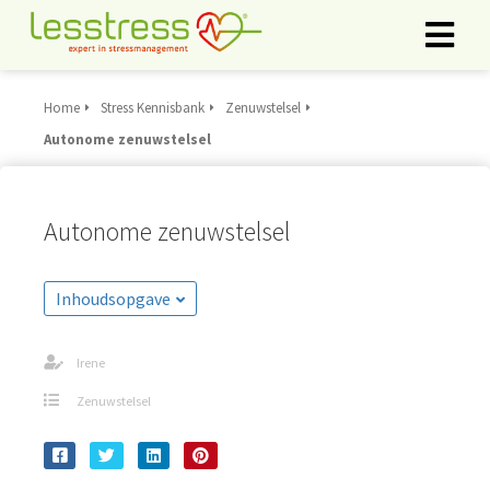
Home
Stress Kennisbank
Zenuwstelsel
ngen
Autonome zenuwstelsel
rklaring
Autonome zenuwstelsel
oneel
onele
Inhoudsopgave
s zijn
kelijk om
Irene
bsite te
ken. Ze
Zenuwstelsel
 gebruikt
asisfuncties
der deze