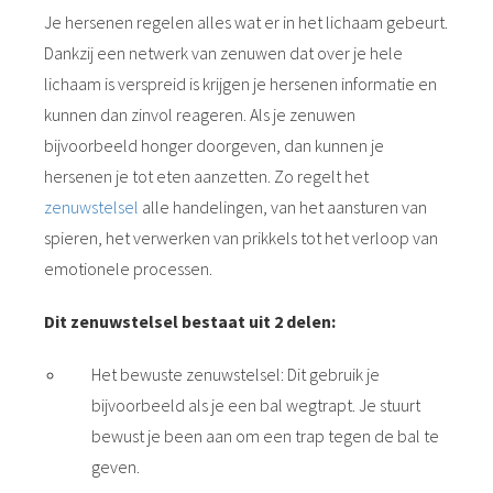
s kan de
Je hersenen regelen alles wat er in het lichaam gebeurt.
e niet
Dankzij een netwerk van zenuwen dat over je hele
oneren.
lichaam is verspreid is krijgen je hersenen informatie en
ieken
kunnen dan zinvol reageren. Als je zenuwen
ische
bijvoorbeeld honger doorgeven, dan kunnen je
s worden
hersenen je tot eten aanzetten. Zo regelt het
kt om
zenuwstelsel
alle handelingen, van het aansturen van
em
spieren, het verwerken van prikkels tot het verloop van
tie te
emotionele processen.
elen over
drag van
Dit zenuwstelsel bestaat uit 2 delen:
zoeker op
site.
Het bewuste zenuwstelsel: Dit gebruik je
ing
bijvoorbeeld als je een bal wegtrapt. Je stuurt
ingcookies
bewust je been aan om een trap tegen de bal te
 gebruikt
geven.
oekers te