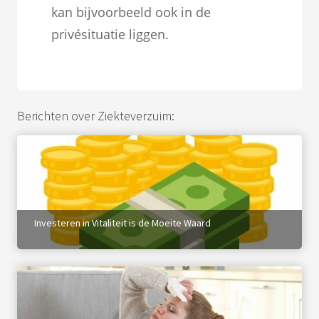
s kan de
kan bijvoorbeeld ook in de
e niet
privésituatie liggen.
oneren.
ieken
ische
s worden
Berichten over Ziekteverzuim:
kt om
em
tie te
elen over
drag van
zoeker op
Investeren in Vitaliteit is de Moeite Waard
site.
ing
ingcookies
 gebruikt
oekers te