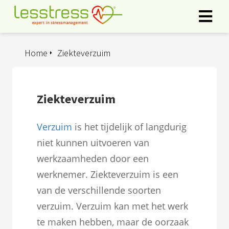
Home
Ziekteverzuim
ngen
rklaring
Ziekteverzuim
oneel
Verzuim
is het tijdelijk of langdurig
onele
niet kunnen uitvoeren van
s zijn
werkzaamheden door een
kelijk om
bsite te
werknemer. Ziekteverzuim is een
ken. Ze
van de verschillende soorten
 gebruikt
verzuim. Verzuim kan met het werk
asisfuncties
te maken hebben, maar de oorzaak
der deze