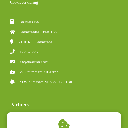
Cookieverklaring
Lesstress BV
Heemsteedse Dreef 163
2101 KD
Heemstede
0654625347
info@lesstress.biz
KvK nummer: 71647899
BTW nummer: NL858795711B01
Partners
Judith Lemmers
Irene ten Dam