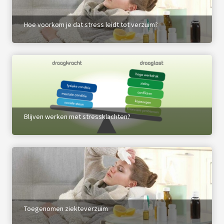
 op de
e. Hierdoor
Hoe voorkom je dat stress leidt tot verzuim?
 website-
ren
nte
enties
gebaseerd
 gedrag van
ezoeker.
Blijven werken met stressklachten?
uren
Toegenomen ziekteverzuim