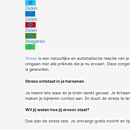
Delen
Delen
Delen
Reageren
Stress
is een natuurlijke en automatische reactie van je
omgaan met alle prikkels die je nu ervaart. Deze zorgen 
is geworden.
Stress ontstaat in je hersenen
Je neemt iets waar en je brein denkt gevaar. Je lich
maken je bijnieren cortisol aan. En duurt de stress te la
nning. Je hebt altijd een beetje spanning nodig om goed te kunnen functioneren. Veel verschillende situaties kunnen stress veroorzaken. Een hoge werkdruk is een vrij..
Wil jij weten hoe jij ervoor staat?
Doe dan de stress test. Je ontvangt gratis inzicht en t