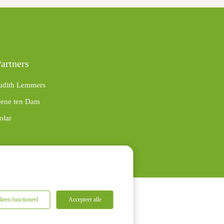
artners
udith Lemmers
rene ten Dam
olar
leen functioneel
Accepteer alle