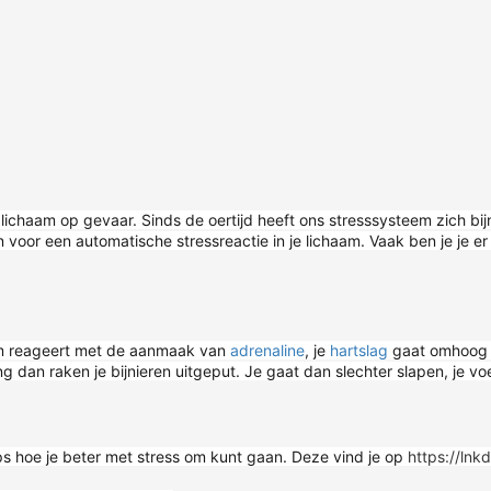
 lichaam op gevaar. Sinds de oertijd heeft ons stresssysteem zich bij
voor een automatische stressreactie in je lichaam. Vaak ben je je er n
aam reageert met de aanmaak van
adrenaline
, je
hartslag
gaat omhoog 
ng dan raken je bijnieren uitgeput. Je gaat dan slechter slapen, je voel
ips hoe je beter met stress om kunt gaan. Deze vind je op
https://lnk
Adrenaline is een stresshormoon, dat wordt afgescheiden door de bijniermerg. Adrenaline is een superhandig middel als je direct, in een fractie van een seconde, moet reageren. Bijvoorbeeld in een gevaarlijke..
In deze kennisbank relevante informatie over hartslag en de relatie met stress.