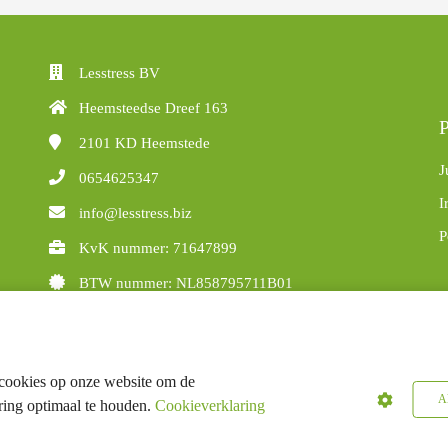
Lesstress BV
Heemsteedse Dreef 163
P
2101 KD
Heemstede
J
0654625347
I
info@lesstress.biz
P
KvK nummer: 71647899
BTW nummer: NL858795711B01
cookies op onze website om de
Al
ring optimaal te houden.
Cookieverklaring