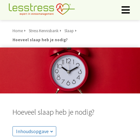
Home
Stress Kennisbank
Slaap
ngen
Hoeveel slaap heb je nodig?
rklaring
oneel
onele
s zijn
kelijk om
bsite te
Hoeveel slaap heb je nodig?
ken. Ze
 gebruikt
asisfuncties
Inhoudsopgave
der deze