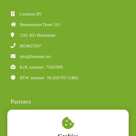
Lesstress BV
Heemsteedse Dreef 163
2101 KD
Heemstede
0654625347
info@lesstress.biz
KvK nummer: 71647899
BTW nummer: NL858795711B01
Partners
Judith Lemmers
Irene ten Dam
Polar