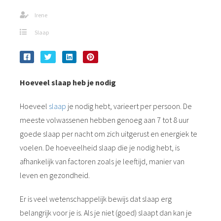
s kan de
Irene
e niet
oneren.
Slaap
ieken
ische
s worden
Hoeveel slaap heb je nodig
kt om
em
Hoeveel
slaap
je nodig hebt, varieert per persoon. De
tie te
meeste volwassenen hebben genoeg aan 7 tot 8 uur
elen over
goede slaap per nacht om zich uitgerust en energiek te
drag van
zoeker op
voelen. De hoeveelheid slaap die je nodig hebt, is
site.
afhankelijk van factoren zoals je leeftijd, manier van
leven en gezondheid.
ing
ingcookies
Er is veel wetenschappelijk bewijs dat slaap erg
 gebruikt
belangrijk voor je is. Als je niet (goed) slaapt dan kan je
oekers te