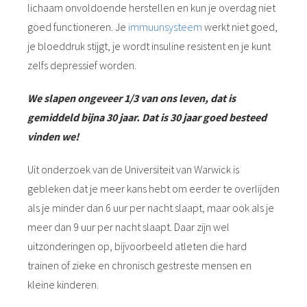
lichaam onvoldoende herstellen en kun je overdag niet
 op de
goed functioneren. Je
immuunsysteem
werkt niet goed,
e. Hierdoor
 website-
je bloeddruk stijgt, je wordt insuline resistent en je kunt
ren
zelfs depressief worden.
nte
enties
We slapen ongeveer 1/3 van ons leven, dat is
gebaseerd
gemiddeld bijna 30 jaar. Dat is 30 jaar goed besteed
 gedrag van
vinden we!
ezoeker.
Uit onderzoek van de Universiteit van Warwick is
gebleken dat je meer kans hebt om eerder te overlijden
uren
als je minder dan 6 uur per nacht slaapt, maar ook als je
meer dan 9 uur per nacht slaapt. Daar zijn wel
uitzonderingen op, bijvoorbeeld atleten die hard
trainen of zieke en chronisch gestreste mensen en
kleine kinderen.