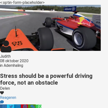
s kan de
<:optin-form-placeholder>
e niet
oneren.
ieken
ische
s worden
kt om
em
tie te
Judith
elen over
08 oktober 2020
in
Ademhaling
drag van
zoeker op
Stress should be a powerful driving
site.
force, not an obstacle
ing
Delen
ingcookies
Reageren
 gebruikt
oekers te