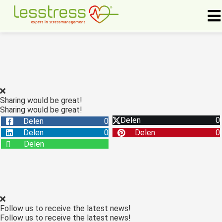
ngen
rklaring
Sharing would be great!
Sharing would be great!
oneel
Delen
0
Delen
0
onele
Delen
0
Delen
0
s zijn
Delen
kelijk om
bsite te
ken. Ze
 gebruikt
asisfuncties
Follow us to receive the latest news!
der deze
Follow us to receive the latest news!