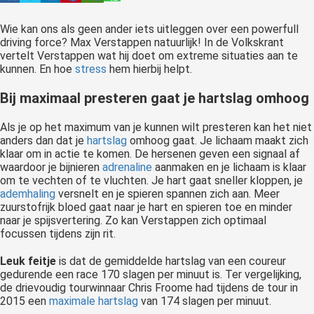
 op de
Wie kan ons als geen ander iets uitleggen over een powerfull
e. Hierdoor
driving force? Max Verstappen natuurlijk! In de Volkskrant
 website-
vertelt Verstappen wat hij doet om extreme situaties aan te
ren
kunnen. En hoe
stress
hem hierbij helpt.
nte
Bij maximaal presteren gaat je hartslag omhoog
enties
gebaseerd
Als je op het maximum van je kunnen wilt presteren kan het niet
 gedrag van
anders dan dat je
hartslag
omhoog gaat. Je lichaam maakt zich
ezoeker.
klaar om in actie te komen. De hersenen geven een signaal af
waardoor je bijnieren
adrenaline
aanmaken en je lichaam is klaar
om te vechten of te vluchten. Je hart gaat sneller kloppen, je
ademhaling
versnelt en je spieren spannen zich aan. Meer
uren
zuurstofrijk bloed gaat naar je hart en spieren toe en minder
naar je spijsvertering. Zo kan Verstappen zich optimaal
focussen tijdens zijn rit.
Leuk feitje
is dat de gemiddelde hartslag van een coureur
gedurende een race 170 slagen per minuut is. Ter vergelijking,
de drievoudig tourwinnaar Chris Froome had tijdens de tour in
2015 een
maximale hartslag
van 174 slagen per minuut.