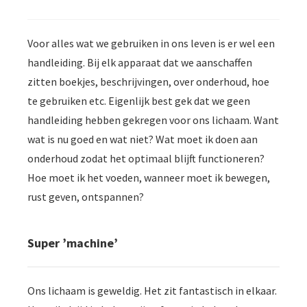
s kan de
e niet
oneren.
Voor alles wat we gebruiken in ons leven is er wel een
handleiding. Bij elk apparaat dat we aanschaffen
ieken
zitten boekjes, beschrijvingen, over onderhoud, hoe
ische
te gebruiken etc. Eigenlijk best gek dat we geen
s worden
handleiding hebben gekregen voor ons lichaam. Want
kt om
em
wat is nu goed en wat niet? Wat moet ik doen aan
tie te
onderhoud zodat het optimaal blijft functioneren?
elen over
Hoe moet ik het voeden, wanneer moet ik bewegen,
drag van
rust geven, ontspannen?
zoeker op
site.
Super ’machine’
ing
ingcookies
 gebruikt
Ons lichaam is geweldig. Het zit fantastisch in elkaar.
oekers te