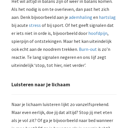
Het wil altijd in balans zijn of weer in balans komen.
 op de
Als het nodig is om te overleven, dan past het zich
e. Hierdoor
aan. Denk bijvoorbeeld aan je
ademhaling
en
hartslag
 website-
bij acute
stress
of bij sport. Of het geeft signalen dat
ren
nte
er iets niet in orde is, bijvoorbeeld door
hoofdpijn
,
enties
spierpijn of ontstekingen. Maar het kan uiteindelijk
gebaseerd
ook echt aan de noodrem trekken.
Burn-out
is zo’n
 gedrag van
reactie. Te lang signalen negeren en ons lijf zegt
ezoeker.
uiteindelijk ‘stop, tot hier, niet verder’.
uren
Luisteren naar je lichaam
Naar je lichaam luisteren lijkt zo vanzelfsprekend.
Maar even eerlijk, doe jij dat altijd? Stop jij met eten
als je vol zit? Of ga je bijvoorbeeld naar bed wanneer