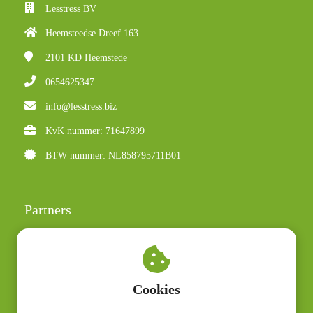
Lesstress BV
Heemsteedse Dreef 163
2101 KD
Heemstede
0654625347
info@lesstress.biz
KvK nummer: 71647899
BTW nummer: NL858795711B01
Partners
Judith Lemmers
Irene ten Dam
Polar
Cookies